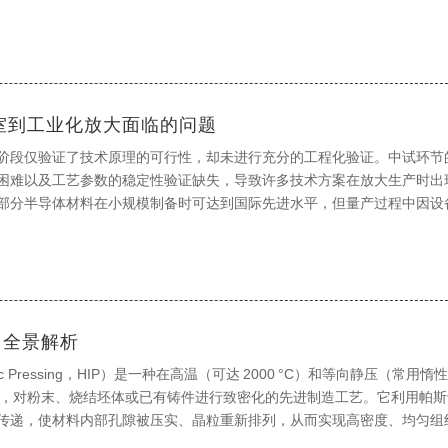
的预处理、配方混合及浆料制备阶段。本文将对先进陶瓷行业中常见的粉
室到工业化放大面临的问题
阶段仅验证了技术原理的可行性，却未进行充分的工程化验证。中试环节
困难以及工艺参数的稳定性验证缺失，导致许多技术方案在放大生产时出
部分半导体材料在小规模制备时可达到国际先进水平，但量产过程中因设
题难以保持一致性，最终被迫终止产业化进程。这种研发阶段的不完善性
生质疑，投资意愿显著降低。
）全景解析
atic Pressing，HIP）是一种在高温（可达 2000 °C）和等向静压（常用
a）下，对粉末、烧结坯体或已有铸件进行致密化的先进制造工艺。它利用帕
传递，使材料内部孔隙被压实、晶粒重新排列，从而实现高密度、均匀组