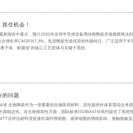
：抓住机会！
h发布的最新报告中显示，预计2032年全球半导体设备用结构陶瓷市场规模将达到
年复合增长率CAGR为7.3%。先进陶瓷凭借优异的性能特点，广泛适用于半
等离子体、耐腐蚀”的核心工艺腔体与关键子系统。
在的问题
标准 生物陶瓷作为一类重要的生物医用材料，其性能评价体系需综合考
长期稳定性。在生物相容性方面，国际标准ISO和ASTM系列提供了系统
MTT法评估材料浸提液对成纤维细胞、成骨细胞的增殖影响，接触致敏反
imization Test 进行动物模型验证。植入体外刺激/致敏测试需满足ISO规定的
体内植入实验则需通过动物模型（如兔肌肉埋植、犬骨植入）进行6-12个