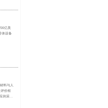
56亿美
导体设备
虑材料与人
性评价框
应则采用
接触时间及
月的组织