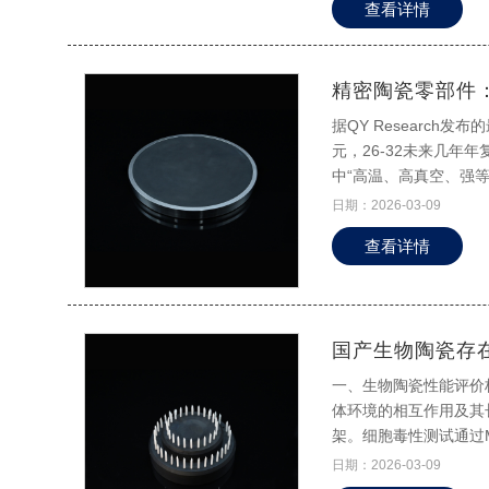
查看详情
路领域的重要性。
精密陶瓷零部件
据QY Researc
元，26-32未来几年
中“高温、高真空、强
日期：2026-03-09
查看详情
国产生物陶瓷存
一、生物陶瓷性能评价
体环境的相互作用及其
架。细胞毒性测试通过
Guinea Pig Max
日期：2026-03-09
组织反应分级标准，而