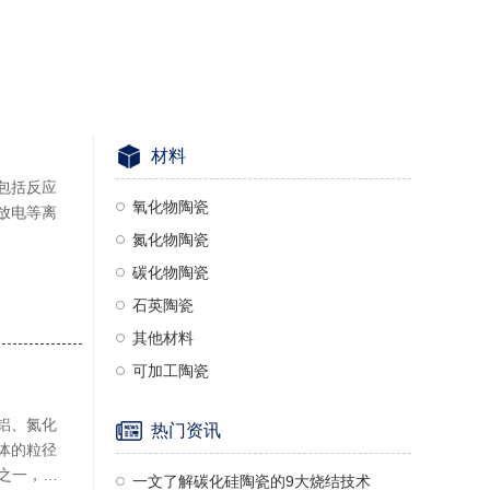
材料
包括反应
氧化物陶瓷
放电等离
氮化物陶瓷
碳化物陶瓷
石英陶瓷
其他材料
可加工陶瓷
铝、氮化
热门资讯
体的粒径
一文了解碳化硅陶瓷的9大烧结技术