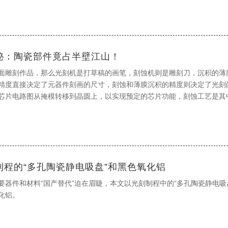
秘：陶瓷部件竟占半壁江山！
面雕刻作品，那么光刻机是打草稿的画笔，刻蚀机则是雕刻刀，沉积的薄
精度直接决定了元器件刻画的尺寸，刻蚀和薄膜沉积的精度则决定了光刻
芯片电路图从掩模转移到晶圆上，以实现预定的芯片功能，刻蚀工艺是其
制程的“多孔陶瓷静电吸盘”和黑色氧化铝
要器件和材料“国产替代”迫在眉睫，本文以光刻制程中的“多孔陶瓷静电吸
化铝。