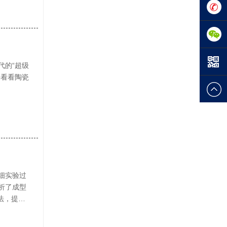
0769-
288254
133-
1845-
代的“超级
来看看陶瓷
9100
细实验过
析了成型
法，提供
与挑战
在集成电