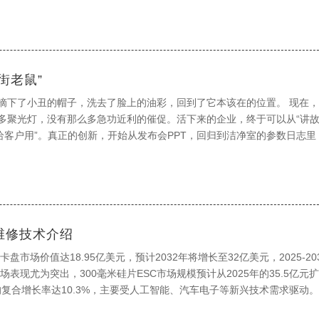
异物巨噬细胞聚集程度及纤维囊形成厚度。如，表面粗糙度低于2μm且带
著降低炎症反应，这为改进生物相容性提供了结构设计依据。 力学性能评价聚
生物组织的力学匹配性。根据ISO标准，弯曲强度测试需采用三点弯曲法
m试样进行加载，某些合格医用陶瓷的弯曲强度应达到150MPa以上。压缩强
街老鼠”
5mm/min应变速率下测定，骨替代材料的压缩模量需控制在5-30GPa以
单边切口梁法（SENB），关节假体材料的KIC值应不低于4MPa·m1/2
摘下了小丑的帽子，洗去了脸上的油彩，回到了它本该在的位置。 现在
力屏蔽效应，可通过构建梯度多孔结构（孔隙率30%-60%）或与聚合物
多聚光灯，没有那么多急功近利的催促。活下来的企业，终于可以从“讲
呈现100GPa到30GPa的渐变分布。 耐腐蚀性评价需模拟体液环境中
品给客户用”。真正的创新，开始从发布会PPT，回归到洁净室的参数日志里
测试通过动电位极化曲线测定腐蚀电流密度，合格材料在模拟体液（SBF
校准中，回归到对一片完美衬底长达数月的执着追求里。
年的安全阈值。浸泡实验要求将试样在37℃ SBF中持续浸泡180天，通过IC
、磷离子的溶出需与骨组织矿化过程耦合，而重金属离子（如铝、钡）的
限值。表面改性技术在此领域发挥关键作用，等离子喷涂羟基磷灰石涂层可
两个数量级，而硅烷偶联剂处理则能提升材料与蛋白质的吸附能力，形成
技术（如烧结温度梯度控制）可减少晶界处的腐蚀敏感相，这对提高材料
维修技术介绍
卡盘市场价值达18.95亿美元，预计2032年将增长至32亿美元，2025-20
其性能提升的关键瓶颈。在原料处理阶段，部分企业仍采用传统湿法球磨
场表现尤为突出，300毫米硅片ESC市场规模预计从2025年的35.5亿元
量缺乏精准控制。原料中硅酸盐类杂质含量超过0.5%时，会导致烧结过
年均复合增长率达10.3%，主要受人工智能、汽车电子等新兴技术需求驱动
终制品的力学性能。此外，纳米级原料的分散稳定性不足，容易产生团聚
与维修变得至关重要。
面积，还导致后续成型过程中难以实现均匀的微观结构。 在成型工艺方