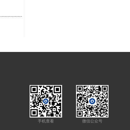
坯体难以
，这种密
引发相分
阶段出现
±15℃
烧结区间
气或氩气纯
用快速升温
自动化水平
环节依赖
准差达
质量问题，
识别。这
进程。在生
出现轻度
量超标可
导致细胞
手机查看
微信公众号
材料制备工
范围的核心