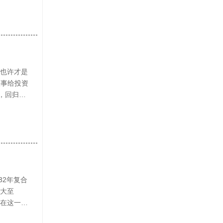
有纳米级
对
度测试遵循
匹配松质骨
。弹性模
，也许才是
复合的方式
故事给投资
，回归到
）中的腐
P-MS监
析出量必
使氧化铝陶
保护性生
的长期稳
32年复合
工艺，对
扩大至
程中气孔率
。在这一背
现象，这
面，干压成