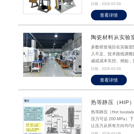
泛应用于先进陶瓷原料
日期：2026-03-09
备进行简单介绍。
查看详情
陶瓷材料从实验
多数研发项目在实验室
入不足、技术路线调整
减或成本失控。例如，
性、工艺参数波动等问
日期：2026-03-09
对技术成果的可靠性产
查看详情
热等静压（HIP
热等静压（Hot Isost
压力可达 200 MP
让压力从所有方向均匀
的机械性能。
日期：2026-03-09