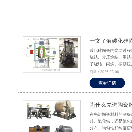
一文了解碳化硅
碳化硅陶瓷的烧结过程
烧结、常压烧结、重结
子烧结、闪烧、振荡压
日期：2026-03-06
查看详情
为什么先进陶瓷
在先进陶瓷材料的制备
硅、氧化锆，还是氮化
分布、均匀性和纯度密切相关。 球磨（Ball Milling）作为最常用、最