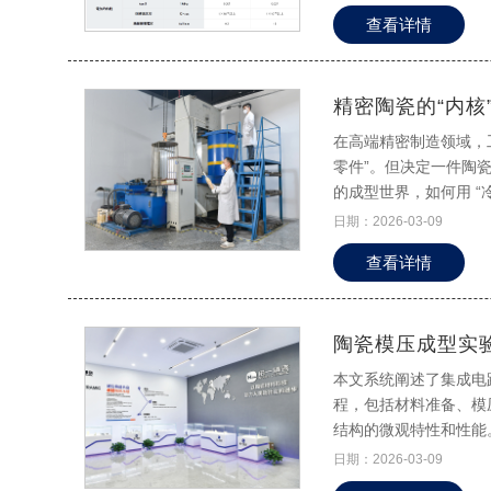
查看详情
精密陶瓷的“内
在高端精密制造领域，
零件”。但决定一件陶
的成型世界，如何用 “
日期：2026-03-09
查看详情
陶瓷模压成型实
本文系统阐述了集成电
程，包括材料准备、模
结构的微观特性和性能
了密度、孔隙率和机械
日期：2026-03-09
（如成本控制），并展