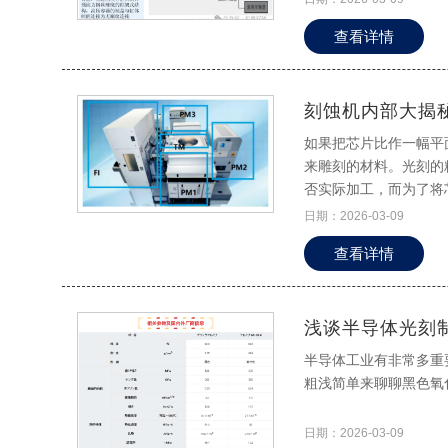
查看详情
刻蚀机内部大揭
如果把芯片比作一幅平
来雕刻的材料。光刻的
否实际加工，而为了将
一环。
日期：2026-03-09
查看详情
浅谈半导体光刻
半导体工业有非常多重
粗浅简单来聊聊黑色氧
日期：2026-03-09