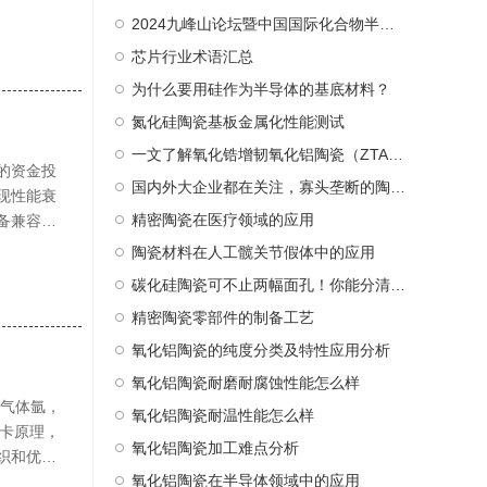
体球磨设
2024九峰山论坛暨中国国际化合物半导体产业博览会诚邀莅临—诺一精密陶瓷
芯片行业术语汇总
为什么要用硅作为半导体的基底材料？
氮化硅陶瓷基板金属化性能测试
一文了解氧化锆增韧氧化铝陶瓷（ZTA）及其应用
的资金投
国内外大企业都在关注，寡头垄断的陶瓷球头到底是什么
现性能衰
精密陶瓷在医疗领域的应用
备兼容
使得企业
陶瓷材料在人工髋关节假体中的应用
碳化硅陶瓷可不止两幅面孔！你能分清楚吗？
精密陶瓷零部件的制备工艺
氧化铝陶瓷的纯度分类及特性应用分析
氧化铝陶瓷耐磨耐腐蚀性能怎么样
惰性气体氩，
氧化铝陶瓷耐温性能怎么样
斯卡原理，
氧化铝陶瓷加工难点分析
织和优异
氧化铝陶瓷在半导体领域中的应用