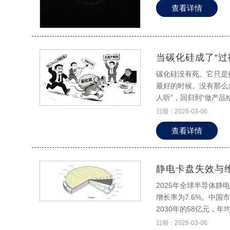
查看详情
相容性观察，重点监测
羟基磷灰石涂层的材料可显
焦于材料的机械强度与
10mm×3mm×3m
当碳化硅成了“过
ISO规范，如要求在0.
特性。断裂韧性评价采用
碳化硅没有死。它只是
量过高的陶瓷会导致应
最好的时候。没有那么
进行调制，使弹性模量从表面到内部
人听”，回归到“做产
的长期稳定性。电化学
每一次离子注入的能量
日期：2026-03-06
蚀速率应低于0.1mm/
测离子释放量，其中钙
查看详情
须低于GB/T规定的
瓷的腐蚀电流密度降低
物膜。此外，缺陷控制
静电卡盘失效与
定性具有重要意义。 二、国产生物陶瓷存在的问题 2.1 制备工艺问题 国产生物陶瓷制备工艺环节的标准
2025年全球半导体静电
化程度不足已成为制约
增长率为7.6%。中国市
原料粒度分布和杂质含
2030年的58亿元，
显著增加，进而影响最
景下，静电卡盘的失效
不仅降低了粉体的比表
日期：2026-03-06