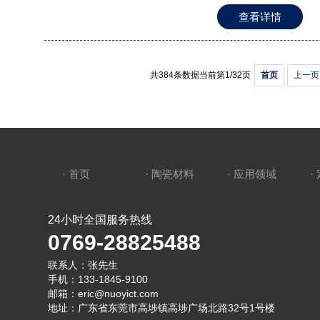
型的压坯密度分布不均
查看详情
实现各向同性的压力传递
度梯度直接导致烧结后
离现象，部分企业为降
收缩开裂。 烧结工艺
共384条数据
当前第1/32页
首页
上一页
的波动范围，而生物陶瓷
内，温度每变化5℃会
度未达99.99%时
程序，导致应力集中引
滞后进一步加剧了工艺
人工操作，批次间参数
· 首页
· 陶瓷材料
· 应用领域
·
82MPa，远高于国际
部分企业缺乏X射线应
24小时全国服务热线
些系统性工艺缺陷不仅影响
0769-28825488
题 国产生物陶瓷在临
物相容性方面，部分国
联系人：张先生
至中度炎症反应。某些
手机：133-1845-9100
能引发局部组织异物巨
邮箱：eric@nuoyict.com
黏附性能波动，部分样
地址：广东省东莞市高埗镇高埗广场北路32号1号楼
艺中煅烧温度控制、原