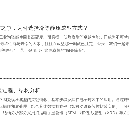
核”之争，为何选择冷等静压成型方式？
工业陶瓷部件因其高硬度、耐磨损、低热膨胀等卓越性能，已成为不可替
瓷最终性能与寿命的因素，往往在成型那一刻就已注定。今天，我们一起
冷等静压” 工艺，锻造出性能更卓越的“陶瓷筋骨”。
验过程、结构分析
路陶瓷模压成型的关键概念、基本步骤及其在电子封装中的应用。通过详
压操作和后处理，结合具体数据和案例（如移动设备芯片封装实例），分
。结构分析部分采用扫描电子显微镜（SEM）和X射线衍射（XRD）等方
强度等统计证据。结论部分总结了该技术的优势（如高可靠性和热性能）
望了未来发展方向。全文旨在通过实证内容支持主题，突出陶瓷模压成型