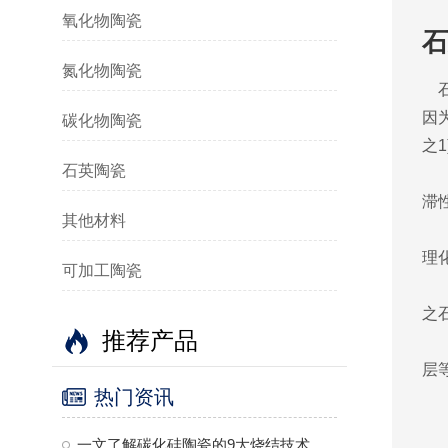
氧化物陶瓷
石
氮化物陶瓷
石
因
碳化物陶瓷
之
石英陶瓷
石
滞
其他材料
因
理
可加工陶瓷
半
之
推荐产品
石
层
热门资讯
1
一文了解碳化硅陶瓷的9大烧结技术