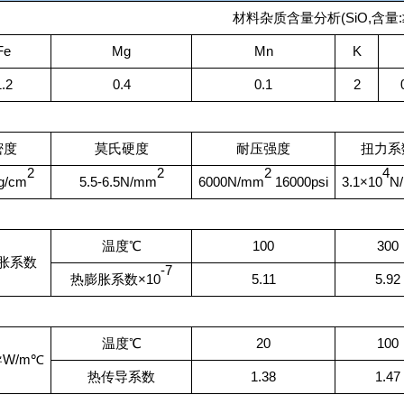
材料杂质含量分析(SiO,含量:≥9
Fe
Mg
Mn
K
1.2
0.4
0.1
2
密度
莫氏硬度
耐压强度
扭力系
2
2
2
4
g/cm
5.5-6.5N/mm
6000N/mm
16000psi
3.1×10
N
温度℃
100
300
胀系数
-7
热膨胀系数×10
5.11
5.92
温度℃
20
100
W/m℃
热传导系数
1.38
1.47