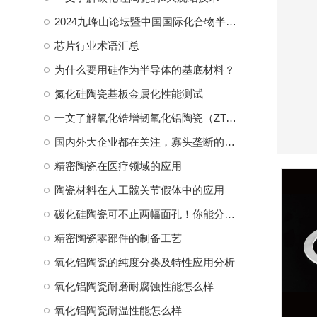
石
2024九峰山论坛暨中国国际化合物半导体产业博览会诚邀莅临—诺一精密陶瓷
2
仅
芯片行业术语汇总
3
为什么要用硅作为半导体的基底材料？
软
氮化硅陶瓷基板金属化性能测试
4
一文了解氧化锆增韧氧化铝陶瓷（ZTA）及其应用
化
国内外大企业都在关注，寡头垄断的陶瓷球头到底是什么
精密陶瓷在医疗领域的应用
陶瓷材料在人工髋关节假体中的应用
碳化硅陶瓷可不止两幅面孔！你能分清楚吗？
精密陶瓷零部件的制备工艺
氧化铝陶瓷的纯度分类及特性应用分析
氧化铝陶瓷耐磨耐腐蚀性能怎么样
氧化铝陶瓷耐温性能怎么样