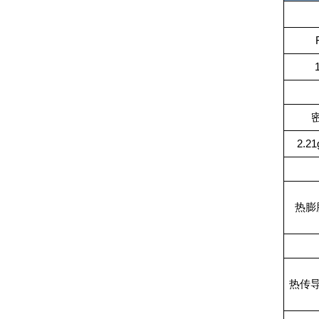
2.21
热膨
热传导