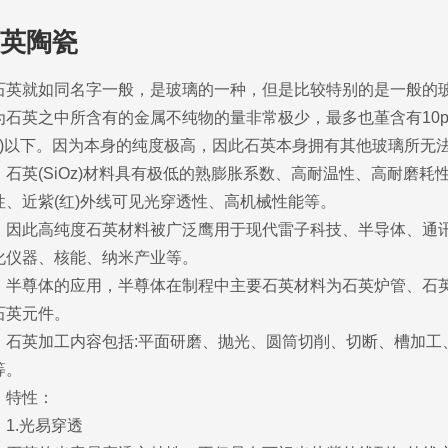
英陶瓷
英就如同名字一般，是玻璃的一种，但是比较特别的是一般的玻璃
为石英之中所含有的金属不纯物的量非常极少，最多也堇含有10ppm
1)以下。因为本身的纯度极高，因此石英本身拥有其他玻璃所无
英(SiOz)材料具有极低的熟膨胀系数、高耐温性、高耐磨耗
性、近紫(红)外线可见光穿透性、高机械性能等。
此高纯度石英材料被广泛鹰用于现代雷子科技、半导体、通讯
化仪器、核能、纳米产业等。
尊体的应用，半尊体在制程中主要石英材料为石英炉管、石英
石英元件。
英加工内容包括:平面研磨、抛光、圆筒切削、切断、槽加工
等。
特性：
.光易穿透