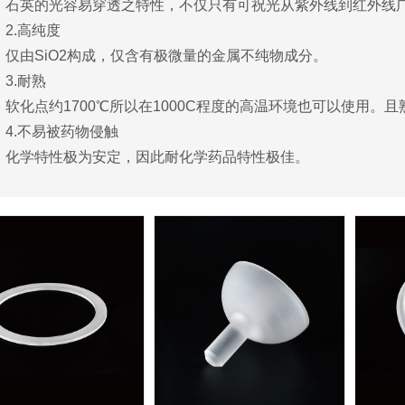
英的光容易穿透之特性，不仅只有可祝光从紫外线到红外线广
.高纯度
由SiO2构成，仅含有极微量的金属不纯物成分。
.耐熟
化点约1700℃所以在1000C程度的高温环境也可以使用。
.不易被药物侵触
学特性极为安定，因此耐化学药品特性极佳。