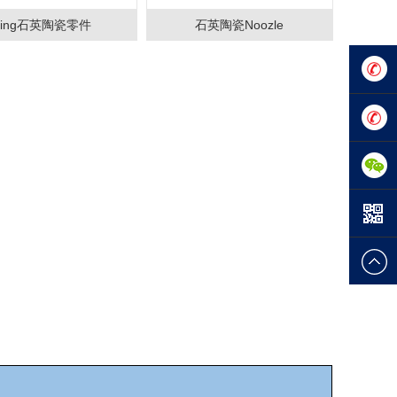
ring石英陶瓷零件
石英陶瓷Noozle
0769-
288254
133-
1845-
9100