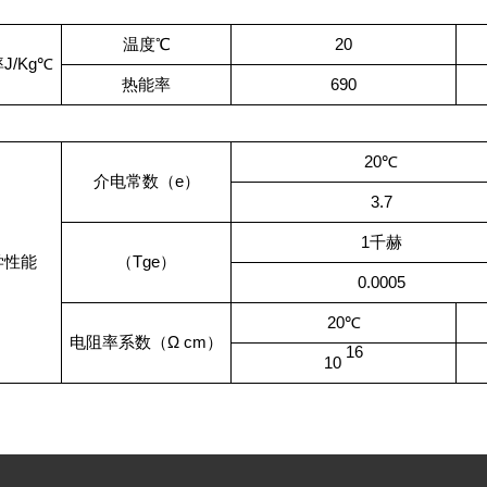
温度℃
20
J/Kg℃
热能率
690
20℃
介电常数（e）
3.7
1千赫
学性能
（Tge）
0.0005
20℃
电阻率系数（Ω cm）
16
10