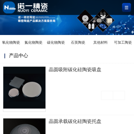
首
页
陶
瓷
应
氧化物陶瓷
氮化物陶瓷
碳化物陶瓷
石英陶瓷
其他材料
可加工陶瓷
材
用
定
产品中心
料
领
制
关
晶圆吸附碳化硅陶瓷吸盘
域
中
于
新
心
我
闻
们
中
心
晶圆承载碳化硅陶瓷托盘