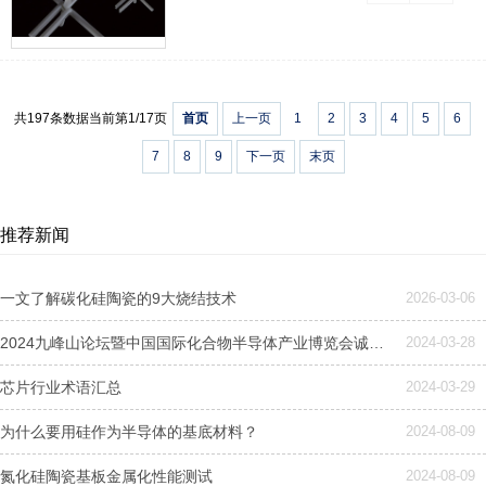
共197条数据
当前第1/17页
首页
上一页
1
2
3
4
5
6
7
8
9
下一页
末页
推荐新闻
一文了解碳化硅陶瓷的9大烧结技术
2026-03-06
2024九峰山论坛暨中国国际化合物半导体产业博览会诚邀莅临—诺一精密陶瓷
2024-03-28
芯片行业术语汇总
2024-03-29
为什么要用硅作为半导体的基底材料？
2024-08-09
氮化硅陶瓷基板金属化性能测试
2024-08-09