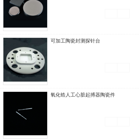
可加工陶瓷封测探针台
氧化锆人工心脏起搏器陶瓷件