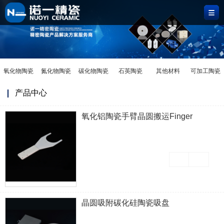
首
页
陶
瓷
应
氧化物陶瓷
氮化物陶瓷
碳化物陶瓷
石英陶瓷
其他材料
可加工陶瓷
材
用
定
产品中心
料
领
制
关
氧化铝陶瓷手臂晶圆搬运Finger
域
中
于
新
心
我
闻
们
中
心
晶圆吸附碳化硅陶瓷吸盘